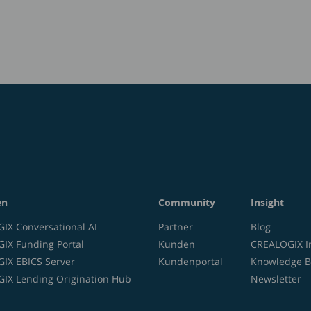
en
Community
Insight
IX Conversational AI
Partner
Blog
IX Funding Portal
Kunden
CREALOGIX I
IX EBICS Server
Kundenportal
Knowledge B
IX Lending Origination Hub
Newsletter