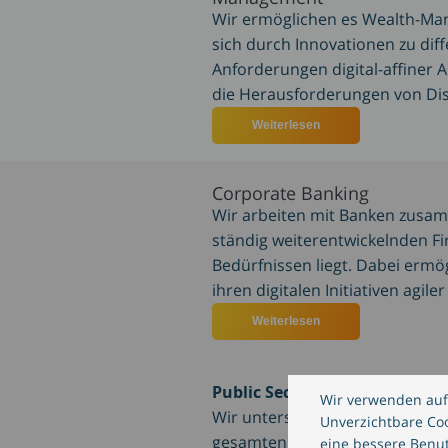
Wir ermöglichen es Wealth-M
sich durch Innovationen zu dif
Anforderungen digital-affiner A
die Herausforderungen von Dis
Weiterlesen
über CREALOGIX Lösu
Corporate Banking
Wir arbeiten mit Banken zusam
ständig weiterentwickelnden F
Bedürfnissen liegt. Dabei ermög
ihren digitalen Initiativen agiler
Weiterlesen
über CREALOGIX Lösu
Public Sector
Wir verwenden auf
Wir unterstützen Förderinstitut
Unverzichtbare Cook
gesamten Fördermittelprozess 
eine bessere Benut