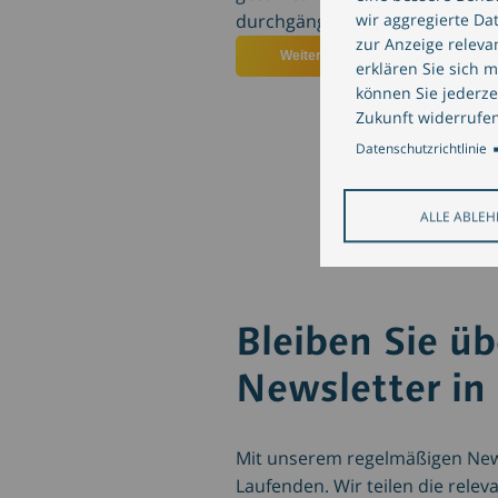
wir aggregierte Da
durchgängig zu digitalisieren.
zur Anzeige relev
Weiterlesen
über CREALOGIX Lösung
erklären Sie sich 
können Sie jederze
Zukunft widerrufen
Datenschutzrichtlinie
ALLE ABLE
Bleiben Sie ü
Newsletter in
Mit unserem regelmäßigen News
Laufenden. Wir teilen die rel