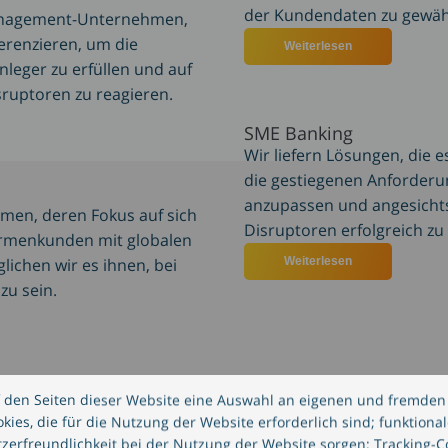
der Kundendaten zu gewähr
anagement-Unternehmen,
ferenzieren, um die
Weiterlesen
über CREALOGIX 
nleger zu erfüllen und auf
ruptoren zu reagieren.
ngen für die Vermögensverwaltung
SME Banking
Wir liefern Lösungen, die 
die gestiegenen Anforder
anzupassen und angesicht
men, deren Fokus auf sich
Disruptoren erfolgreich zu 
irmenkunden mit globalen
lichen wir es ihnen, bei
Weiterlesen
über CREALOGIX
 zu sein.
ngen für Corporate Banking
 den Seiten dieser Website eine Auswahl an eigenen und fremden 
e erfolgreich dabei, den
ies, die für die Nutzung der Website erforderlich sind; funktionale
effizient, konform und
zerfreundlichkeit bei der Nutzung der Website sorgen; Tracking-C