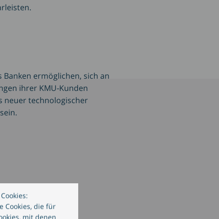
leisten.
Lösungen für Retail Banking
es Banken ermöglichen, sich an
ungen ihrer KMU-Kunden
s neuer technologischer
sein.
 Lösungen für SME Banking
Cookies:
 Cookies, die für
ookies, mit denen