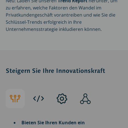
Neu: Laden Sie unseren
Trend Report
herunter, um
zu erfahren, welche Faktoren den Wandel im
Privatkundengeschäft vorantreiben und wie Sie die
Schlüssel-Trends erfolgreich in Ihre
Unternehmensstrategie inkludieren können.
Steigern Sie Ihre Innovationskraft
Steigern
Porttitor
Praesent
Proin
Sie
at
sapien
eget
Ihre
sem
massa
Innovationskraft
Bieten Sie Ihren Kunden ein