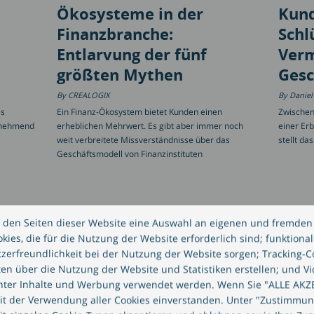
Ökosysteme in der
Kund
Finanzbranche:
Schl
Entlarvung der fünf
Verm
größten Mythen
Gesc
CREALOGIX
Daniel
es
Ein Finanz-Ökosystem bietet Kunden einen
Zwischen
unehmend
erheblichen Mehrwert. Es gibt aber immer noch
einer Erb
weit verbreitete Missverständnisse über das
stellt da
Geschäftsmodell von Finanzinstituten
e Beiträge
 den Seiten dieser Website eine Auswahl an eigenen und fremden 
ies, die für die Nutzung der Website erforderlich sind; funktionale
zerfreundlichkeit bei der Nutzung der Website sorgen; Tracking-C
ten über die Nutzung der Website und Statistiken erstellen; und Vi
anter Inhalte und Werbung verwendet werden. Wenn Sie "ALLE AKZ
mit der Verwendung aller Cookies einverstanden. Unter "Zustimmu