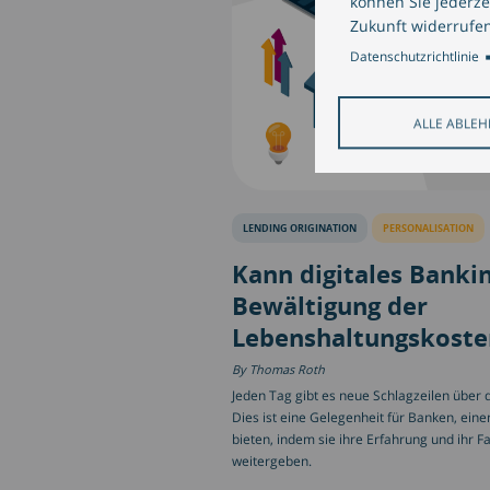
können Sie jederze
Zukunft widerrufen
Datenschutzrichtlinie
ALLE ABLE
LENDING ORIGINATION
PERSONALISATION
Kann digitales Bankin
Bewältigung der
Lebenshaltungskoste
Thomas Roth
Jeden Tag gibt es neue Schlagzeilen über 
Dies ist eine Gelegenheit für Banken, ei
bieten, indem sie ihre Erfahrung und ihr F
weitergeben.