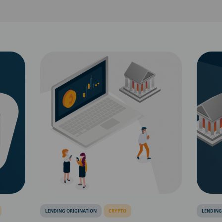
LENDING ORIGINATION
CRYPTO
LENDING