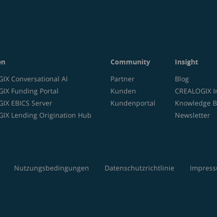
en
Community
Insight
IX Conversational AI
Partner
Blog
IX Funding Portal
Kunden
CREALOGIX I
IX EBICS Server
Kundenportal
Knowledge B
IX Lending Origination Hub
Newsletter
Nutzungsbedingungen
Datenschutzrichtlinie
Impres