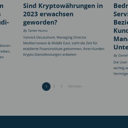
em
Sind Kryptowährungen in
Bedr
s
2023 erwachsen
Serv
di-
geworden?
Bezi
Kund
Tamer Husnu
Man
Yannick Decaumont, Managing Director
Mediterranean & Middle East, sieht die Zeit für
Unt
aktoren
etablierte Finanzinstitute gekommen, ihren Kunden
reiben,
Krypto-Dienstleistungen anbieten
Daniel
ren
Die User
wichtig w
Vermöge
Seite
2
Seite
3
Nächste
Nächste ›
Aktuelle
1
Seite
Seite