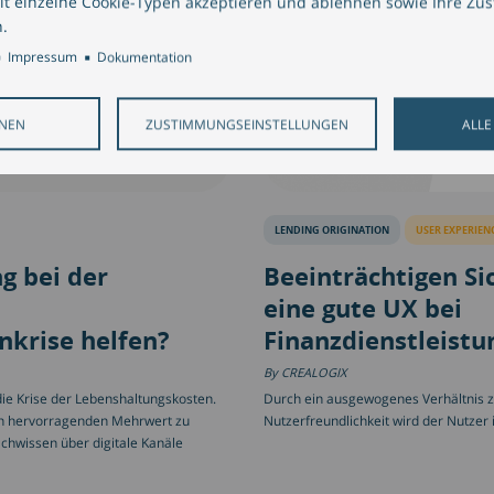
it einzelne Cookie-Typen akzeptieren und ablehnen sowie Ihre Zu
.
Impressum
Dokumentation
HNEN
ZUSTIMMUNGSEINSTELLUNGEN
ALLE
LENDING ORIGINATION
USER EXPERIEN
g bei der
Beeinträchtigen 
eine gute UX bei
nkrise helfen?
Finanzdienstleistu
CREALOGIX
die Krise der Lebenshaltungskosten.
Durch ein ausgewogenes Verhältnis z
nen hervorragenden Mehrwert zu
Nutzerfreundlichkeit wird der Nutzer 
achwissen über digitale Kanäle