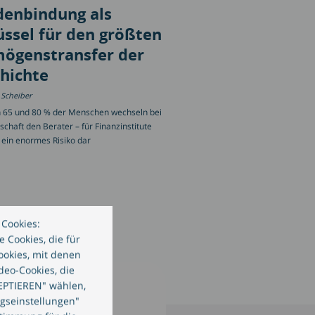
enbindung als
üssel für den größten
ögenstransfer der
hichte
 Scheiber
 65 und 80 % der Menschen wechseln bei
schaft den Berater – für Finanzinstitute
s ein enormes Risiko dar
Cookies:
 Cookies, die für
ookies, mit denen
deo-Cookies, die
EPTIEREN" wählen,
ngseinstellungen"