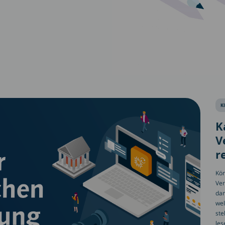
KI
K
V
r
Kön
Ver
dam
wel
ste
les