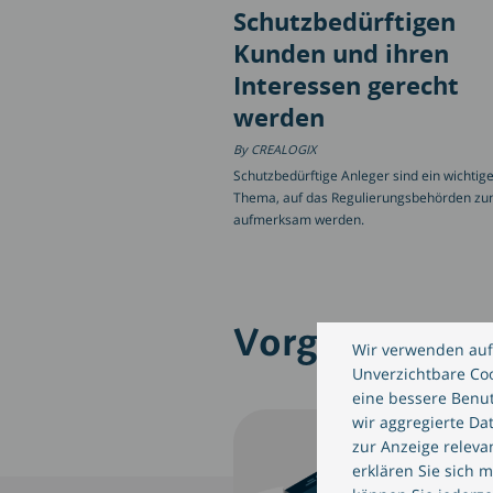
Schutzbedürftigen
Kunden und ihren
Interessen gerecht
werden
CREALOGIX
Schutzbedürftige Anleger sind ein wichtig
Thema, auf das Regulierungsbehörden z
aufmerksam werden.
Vorgeschlagen
Wir verwenden auf
Unverzichtbare Cook
eine bessere Benut
wir aggregierte Da
zur Anzeige relev
erklären Sie sich 