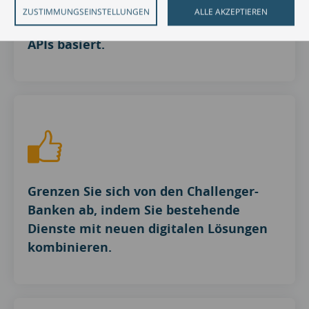
Sie ein Connected-Commerce-
ZUSTIMMUNGSEINSTELLUNGEN
ALLE AKZEPTIEREN
Ökosystem erschaffen, dass auf offenen
APIs basiert.
Grenzen Sie sich von den Challenger-
Banken ab, indem Sie bestehende
Dienste mit neuen digitalen Lösungen
kombinieren.