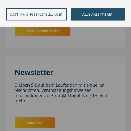
Überblick über die aktuellsten Trends,
Entwicklungen und Gesprächsthemen des
Bankings und des Wealth Managements.
ZUSTIMMUNGSEINSTELLUNGEN
ALLE AKZEPTIEREN
Jetzt herunterladen
Newsletter
Bleiben Sie auf dem Laufenden mit aktuellen
Nachrichten, Veranstaltungshinweisen,
Informationen zu Produkt-Updates und vielem
mehr.
Anmelden