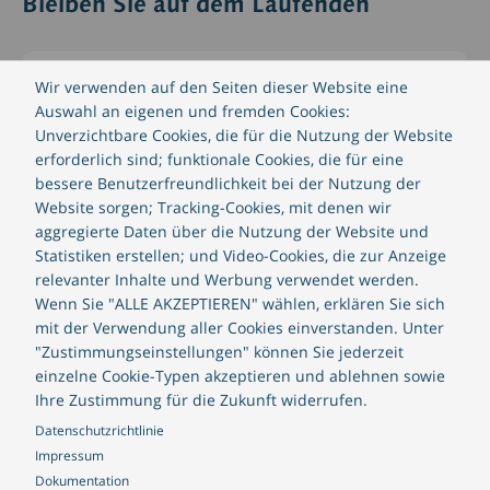
Bleiben Sie auf dem Laufenden
Wir verwenden auf den Seiten dieser Website eine
Blog
Auswahl an eigenen und fremden Cookies:
Unverzichtbare Cookies, die für die Nutzung der Website
In unseren Blogbeiträgen finden Sie
erforderlich sind; funktionale Cookies, die für eine
Expertenmeinungen, Kommentare und Ratschläge
bessere Benutzerfreundlichkeit bei der Nutzung der
rund um die FinTech und mit ihr in Verbindung
Website sorgen; Tracking-Cookies, mit denen wir
stehenden Themenbereichen.
aggregierte Daten über die Nutzung der Website und
Statistiken erstellen; und Video-Cookies, die zur Anzeige
relevanter Inhalte und Werbung verwendet werden.
Weiterlesen
Wenn Sie "ALLE AKZEPTIEREN" wählen, erklären Sie sich
mit der Verwendung aller Cookies einverstanden. Unter
"Zustimmungseinstellungen" können Sie jederzeit
einzelne Cookie-Typen akzeptieren und ablehnen sowie
Ihre Zustimmung für die Zukunft widerrufen.
CREALOGIX Insights
Datenschutzrichtlinie
Impressum
Unser regelmässiges Insights-Magazin gibt einen
Dokumentation