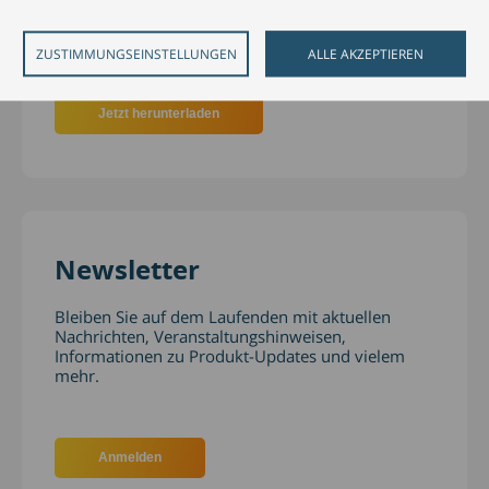
Überblick über die aktuellsten Trends,
Entwicklungen und Gesprächsthemen des
Bankings und des Wealth Managements.
ZUSTIMMUNGSEINSTELLUNGEN
ALLE AKZEPTIEREN
Jetzt herunterladen
Newsletter
Bleiben Sie auf dem Laufenden mit aktuellen
Nachrichten, Veranstaltungshinweisen,
Informationen zu Produkt-Updates und vielem
mehr.
Anmelden