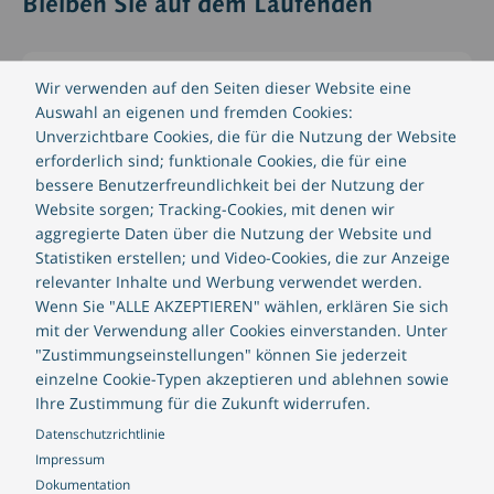
Bleiben Sie auf dem Laufenden
Wir verwenden auf den Seiten dieser Website eine
Blog
Auswahl an eigenen und fremden Cookies:
Unverzichtbare Cookies, die für die Nutzung der Website
In unseren Blogbeiträgen finden Sie
erforderlich sind; funktionale Cookies, die für eine
Expertenmeinungen, Kommentare und Ratschläge
bessere Benutzerfreundlichkeit bei der Nutzung der
rund um die FinTech und mit ihr in Verbindung
Website sorgen; Tracking-Cookies, mit denen wir
stehenden Themenbereichen.
aggregierte Daten über die Nutzung der Website und
Statistiken erstellen; und Video-Cookies, die zur Anzeige
relevanter Inhalte und Werbung verwendet werden.
Weiterlesen
Wenn Sie "ALLE AKZEPTIEREN" wählen, erklären Sie sich
mit der Verwendung aller Cookies einverstanden. Unter
"Zustimmungseinstellungen" können Sie jederzeit
einzelne Cookie-Typen akzeptieren und ablehnen sowie
Ihre Zustimmung für die Zukunft widerrufen.
CREALOGIX Insights
Datenschutzrichtlinie
Impressum
Unser regelmässiges Insights-Magazin gibt einen
Dokumentation