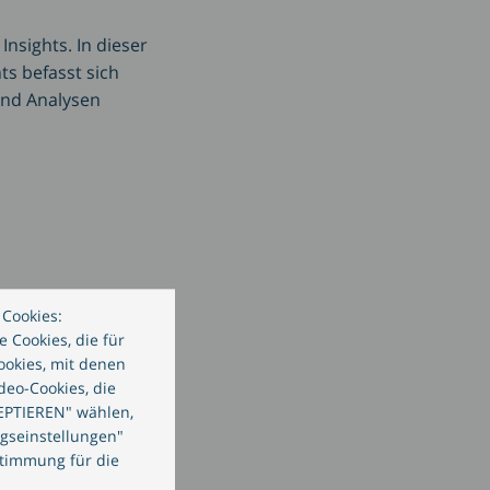
nsights. In dieser
s befasst sich
und Analysen
Cookies:
 Cookies, die für
ookies, mit denen
deo-Cookies, die
EPTIEREN" wählen,
erwaltung
ngseinstellungen"
ben und wie Sie
stimmung für die