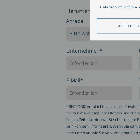
Datenschutzrichtlinie
Herunterladen
Anrede
ALLE ABLE
Unternehmen
*
E-Mail
*
CREALOGIX verpflichtet sich, Ihre Privats
nur zur Verwaltung Ihres Kontos und zur B
Zeit zu Zeit möchten wir Sie über unsere P
sein könnten, informieren. Wenn Sie damit
bitte unten an, wie Sie von uns kontaktier