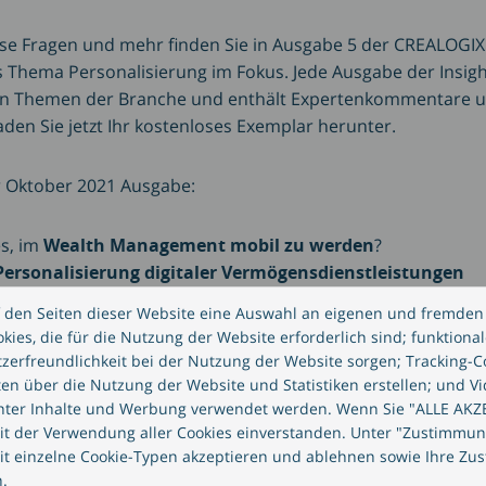
se Fragen und mehr finden Sie in Ausgabe 5 der CREALOGIX I
 Thema Personalisierung im Fokus. Jede Ausgabe der Insight
ten Themen der Branche und enthält Expertenkommentare 
den Sie jetzt Ihr kostenloses Exemplar herunter.
r Oktober 2021 Ausgabe:
s, im
Wealth Management mobil zu werden
?
Personalisierung digitaler Vermögensdienstleistungen
 Ende der Dienstleistungen von Mensch zu Mensch?
 den Seiten dieser Website eine Auswahl an eigenen und fremden 
e für eine gute
UX
ies, die für die Nutzung der Website erforderlich sind; funktionale
ch dem Lockdown
aus Branchen- und Kundensicht
zerfreundlichkeit bei der Nutzung der Website sorgen; Tracking-C
ten über die Nutzung der Website und Statistiken erstellen; und Vi
anter Inhalte und Werbung verwendet werden. Wenn Sie "ALLE AKZ
dem unser neuester
Bericht zu Trends in der Vermögensv
mit der Verwendung aller Cookies einverstanden. Unter "Zustimmu
elche Faktoren den Wandel im Wealth Management vorantrei
it einzelne Cookie-Typen akzeptieren und ablehnen sowie Ihre Zu
tegie inkludieren können, lesen Sie
hier
.
.