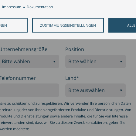
Impressum
Dokumentation
Vorname
*
Nachname
*
HNEN
ZUSTIMMUNGSEINSTELLUNGEN
ALLE
Unternehmensgröße
Position
Telefonnummer
Land
*
phäre zu schützen und zu respektieren. Wir verwenden Ihre persönlichen Daten
ereitstellung der von Ihnen angeforderten Produkte und Dienstleistungen. Von
rodukte und Dienstleistungen sowie andere Inhalte, die für Sie von Interesse
 einverstanden sind, dass wir Sie zu diesem Zweck kontaktieren, geben Sie
t werden möchten: