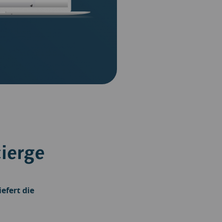
ierge
efert die