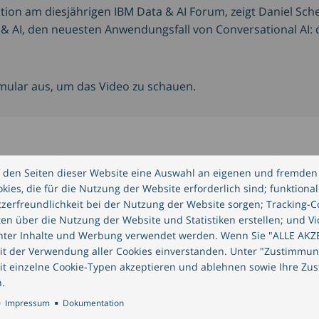
ation am diesjährigen IBM Data & AI Forum, zeigt Daniel Sc
 & AI, den neuesten Anwendungsfall von Conversational AI:
rmular aus, um das Video zu schauen.
den Video
 den Seiten dieser Website eine Auswahl an eigenen und fremden 
ies, die für die Nutzung der Website erforderlich sind; funktionale
zerfreundlichkeit bei der Nutzung der Website sorgen; Tracking-C
Vorname
*
Nachname
*
ten über die Nutzung der Website und Statistiken erstellen; und Vi
anter Inhalte und Werbung verwendet werden. Wenn Sie "ALLE AKZ
mit der Verwendung aller Cookies einverstanden. Unter "Zustimmu
it einzelne Cookie-Typen akzeptieren und ablehnen sowie Ihre Zu
Unternehmensgröße
Position
.
Impressum
Dokumentation