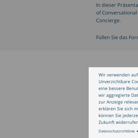
In dieser Präsent
of Conversational
Concierge.
Füllen Sie das Fo
Herunterla
Wir verwenden auf
Unverzichtbare Cook
eine bessere Benut
Anrede
wir aggregierte Da
zur Anzeige relev
erklären Sie sich 
können Sie jederze
Unternehmen
*
Zukunft widerrufen
Datenschutzrichtlinie