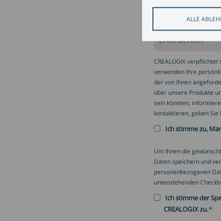
E-Mail
*
ALLE ABLE
CREALOGIX verpflichtet s
verwenden Ihre persönli
der von Ihnen angeforde
über unsere Produkte und
sein könnten, informier
kontaktieren, geben Sie 
Ich stimme zu, Ma
Um Ihnen die gewünscht
Daten speichern und ver
personenbezogenen Daten
untenstehenden Checkb
Ich stimme der Sp
CREALOGIX zu.
*