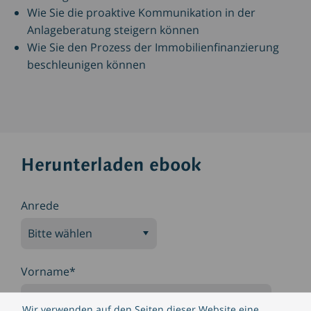
Wie Sie die proaktive Kommunikation in der
Anlageberatung steigern können
Wie Sie den Prozess der Immobilienfinanzierung
beschleunigen können
Herunterladen ebook
Anrede
Vorname
*
Wir verwenden auf den Seiten dieser Website eine