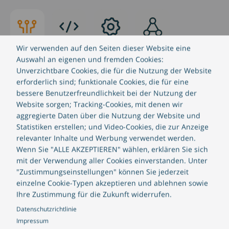
So
So
Unser
Unser
arbeiten
programmieren
Umfeld
Team
wir
wir
Wir verwenden auf den Seiten dieser Website eine
Auswahl an eigenen und fremden Cookies:
Innovative
Unverzichtbare Cookies, die für die Nutzung der Website
erforderlich sind; funktionale Cookies, die für eine
Technologie
bessere Benutzerfreundlichkeit bei der Nutzung der
Website sorgen; Tracking-Cookies, mit denen wir
aggregierte Daten über die Nutzung der Website und
CREALOGIX stellt mit seinem Digital Hub
Statistiken erstellen; und Video-Cookies, die zur Anzeige
eine Foundation sowie modulare
relevanter Inhalte und Werbung verwendet werden.
Funktionalitäten zur Verfügung, die sie zu
Wenn Sie "ALLE AKZEPTIEREN" wählen, erklären Sie sich
ihren eigenen digitalen Dienstleistungen
mit der Verwendung aller Cookies einverstanden. Unter
"Zustimmungseinstellungen" können Sie jederzeit
hinzufügen können. Unsere cloudbasierte
einzelne Cookie-Typen akzeptieren und ablehnen sowie
SaaS-(Software as a Service)-Technologie
Ihre Zustimmung für die Zukunft widerrufen.
ermöglicht es Ihnen, einen strategischen
Datenschutzrichtlinie
„buy don’t build“-Ansatz zu verfolgen.
Impressum
Darüber hinaus bietet Ihnen unsere