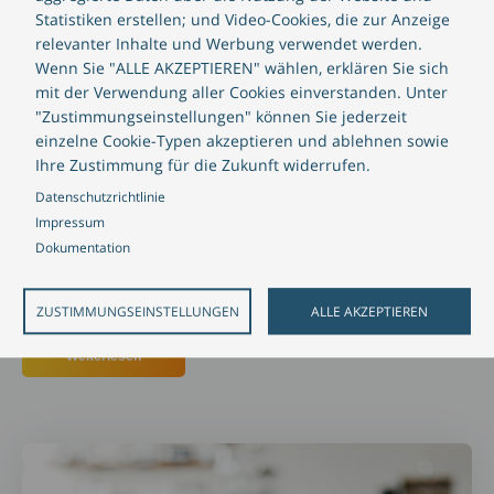
Statistiken erstellen; und Video-Cookies, die zur Anzeige
relevanter Inhalte und Werbung verwendet werden.
Raisin
Wenn Sie "ALLE AKZEPTIEREN" wählen, erklären Sie sich
mit der Verwendung aller Cookies einverstanden. Unter
Eine völlig neue Geschäftsidee: Digitale
"Zustimmungseinstellungen" können Sie jederzeit
Zinsmarktplätze sollen es Privatanlegern
einzelne Cookie-Typen akzeptieren und ablehnen sowie
ermöglichen, Tages- und Festgelder einfach und
Ihre Zustimmung für die Zukunft widerrufen.
sicher bei europäischen Banken anzulegen - und
Datenschutzrichtlinie
damit letztlich Investitionen attraktiver zu machen.
Impressum
Dokumentation
CREALOGIX Lösungen für Corporate Banking
CREALOGIX Lösungen für SME Banking
ZUSTIMMUNGSEINSTELLUNGEN
ALLE AKZEPTIEREN
Weiterlesen
über Raisin