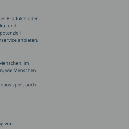
nes Produkts oder
ukte und
potenziell
service anbieten,
 Menschen. Im
ein, wie Menschen
inaus spielt auch
ng von