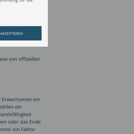
len, dass der
tig sein könnte,
 AKZEPTIEREN
ie sich dessen
se von offiziellen
en Erwachsenen ein
ählen ein
tandsfähigkeit
hen oder das Ende
immer ein Faktor