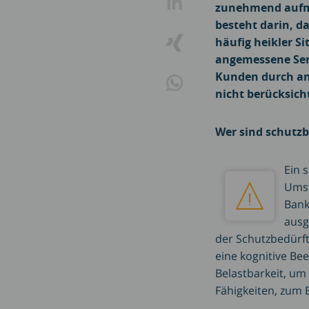
zunehmend aufme
besteht darin, d
häufig heikler S
angemessene Serv
Kunden durch an
nicht berücksicht
Wer sind schutz
Ein 
Umst
Bank
ausg
der Schutzbedürft
eine kognitive Be
Belastbarkeit, um
Fähigkeiten, zum 