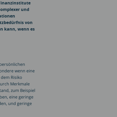
inanzinstitute
 komplexer und
uationen
utzbedürfnis von
en kann, wenn es
 persönlichen
sondere wenn eine
 dem Risiko
 durch Merkmale
tand, zum Beispiel
ben, eine geringe
rden, und geringe