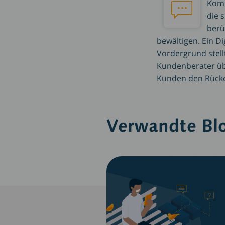
Komm
die 
berü
bewältigen. Ein D
Vordergrund stell
Kundenberater übe
Kunden den Rücke
Verwandte Bl