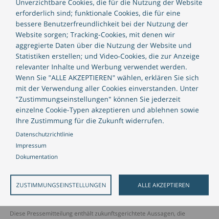
Unverzichtbare Cookies, die für die Nutzung der Website
kostenlos heruntergeladen werden und enthält einen
erforderlich sind; funktionale Cookies, die für eine
detaillierten Blick darauf, wie Banken ihre Pläne zur
bessere Benutzerfreundlichkeit bei der Nutzung der
Integration von Krypto-Dienstleistungen in die Tat
Website sorgen; Tracking-Cookies, mit denen wir
umsetzen und Fintech-Herausforderer überholen
aggregierte Daten über die Nutzung der Website und
können.
Statistiken erstellen; und Video-Cookies, die zur Anzeige
relevanter Inhalte und Werbung verwendet werden.
Wenn Sie "ALLE AKZEPTIEREN" wählen, erklären Sie sich
Die Hauptstudie "Crypto and financial institutions"
mit der Verwendung aller Cookies einverstanden. Unter
(nur auf Englisch verfügbar) ist
hier
zugänglich.
"Zustimmungseinstellungen" können Sie jederzeit
Außerdem stehen Reports, die den
Schweizer
und
einzelne Cookie-Typen akzeptieren und ablehnen sowie
den
deutschen
Markt fokussieren, in deutscher
Ihre Zustimmung für die Zukunft widerrufen.
Sprache zur Verfügung.
Datenschutzrichtlinie
Impressum
Dokumentation
ZUSTIMMUNGSEINSTELLUNGEN
ALLE AKZEPTIEREN
Diese Pressemitteilung enthält zukunftsgerichtete Aussagen, die