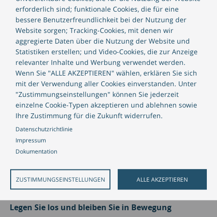
erforderlich sind; funktionale Cookies, die für eine
sind. Somit ist das Kundenerlebnis nicht einheitlich
bessere Benutzerfreundlichkeit bei der Nutzung der
über das gesamte digitale Portfolio hinweg. Unsere
Website sorgen; Tracking-Cookies, mit denen wir
Mobile Application Platform
gewährleistet eine
aggregierte Daten über die Nutzung der Website und
sichere und nahtlose Integration mit digitalen
Statistiken erstellen; und Video-Cookies, die zur Anzeige
Dienstleistungen und Backoffice-Banking-Services
relevanter Inhalte und Werbung verwendet werden.
und bietet gleichzeitig die Sicherheitsstandards einer
Wenn Sie "ALLE AKZEPTIEREN" wählen, erklären Sie sich
modernen Banking-App. Für den Nutzer bedeutet
mit der Verwendung aller Cookies einverstanden. Unter
"Zustimmungseinstellungen" können Sie jederzeit
dies, dass er auf allen Geräten, die er verwendet, auf
einzelne Cookie-Typen akzeptieren und ablehnen sowie
dieselben Funktionen und Daten zugreifen kann und
Ihre Zustimmung für die Zukunft widerrufen.
ein einheitliches Nutzererlebnis hat. Darüber hinaus
Datenschutzrichtlinie
enthält die Lösung standardmäßige Plug-ins, wie die
Impressum
Verwendung von biometrischen Daten zur
Dokumentation
Authentifizierung oder die Nutzung der Smartphone-
Kamera für das Scannen von QR-Codes oder zur
Einzahlung von Schecks.
ZUSTIMMUNGSEINSTELLUNGEN
ALLE AKZEPTIEREN
Legen Sie los und bleiben Sie in Bewegung